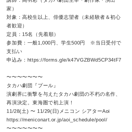
講師：高羽彩（タカハ劇団主宰・劇作家・演出
家）
対象：高校生以上、俳優志望者（未経験者＆初心
者歓迎）
定員：15名（先着順）
参加費：一般1,000円、学生500円 ※当日受付で
支払い
申込み：
https://forms.gle/k47VGZBWd5CP34tF7
〜〜〜〜〜〜〜
タカハ劇団『プール』
演劇界に衝撃を与えたタカハ劇団の不朽の名作、
再演決定。東海圏で初上演！
11/28(土) 〜 11/29(日)メニコン シアターAoi
https://meniconart.or.jp/aoi_schedule/pool/
〜〜〜〜〜〜〜