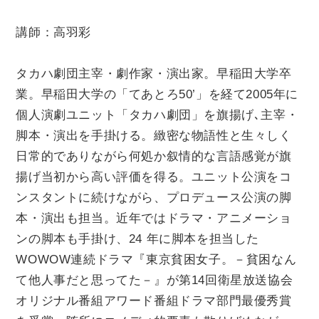
講師：高羽彩
タカハ劇団主宰・劇作家・演出家。早稲田大学卒
業。早稲田大学の「てあとろ50’」を経て2005年に
個人演劇ユニット「タカハ劇団」を旗揚げ､主宰・
脚本・演出を手掛ける。緻密な物語性と生々しく
日常的でありながら何処か叙情的な言語感覚が旗
揚げ当初から高い評価を得る。ユニット公演をコ
ンスタントに続けながら、プロデュース公演の脚
本・演出も担当。近年ではドラマ・アニメーショ
ンの脚本も手掛け、24 年に脚本を担当した
WOWOW連続ドラマ『東京貧困女子。－貧困なん
て他人事だと思ってた－』が第14回衛星放送協会
オリジナル番組アワード番組ドラマ部門最優秀賞