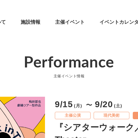
いて
施設情報
主催イベント
イベントカレン
Performance
主催イベント情報
9/15
9/20
〜
(月)
(土)
主催公演
現代美術
『シアターウォーク／A 