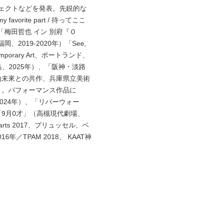
ェクトなどを発表。先鋭的な
vorite part / 待ってここ
「梅田哲也 イン 別府『Ｏ
2019-2020年）「See,
 Contemporary Art、ポートランド、
島、2025年）、「阪神・淡路
※森山未來との共作、兵庫県立美術
3年）。パフォーマンス作品に
、韓国、2024年）、「リバーウォー
、「9月0才」（高槻現代劇場、
aldesarts 2017、ブリュッセル、ベ
年／TPAM 2018、 KAAT神