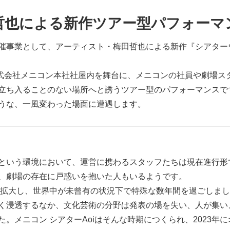
哲也による新作ツアー型パフォーマ
主催事業として、アーティスト・梅田哲也による新作『シアターウォーク／
る株式会社メニコン本社社屋内を舞台に、メニコンの社員や劇場
立ち入ることのない場所へと誘うツアー型のパフォーマンスで
うな、一風変わった場面に遭遇します。
という環境において、運営に携わるスタッフたちは現在進行形
、劇場の存在に戸惑いを抱いた人もいるようです。
症が拡大し、世界中が未曾有の状況下で特殊な数年間を過ごしま
く浸透するなか、文化芸術の分野は発表の場を失い、人が集い
。メニコン シアターAoiはそんな時期につくられ、2023年