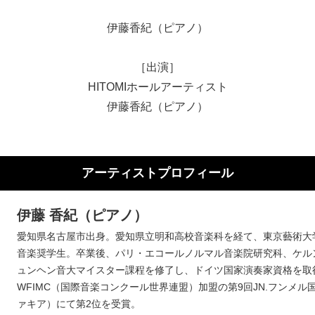
伊藤香紀（ピアノ）
［出演］
HITOMIホールアーティスト
伊藤香紀（ピアノ）
アーティストプロフィール
伊藤 香紀（ピアノ）
愛知県名古屋市出身。愛知県立明和高校音楽科を経て、東京藝術大
音楽奨学生。卒業後、パリ・エコールノルマル音楽院研究科、ケル
ュンヘン音大マイスター課程を修了し、ドイツ国家演奏家資格を取
WFIMC
（国際音楽コンクール世界連盟）加盟の第
9
回
JN.
フンメル
ァキア）にて第
2
位を受賞。