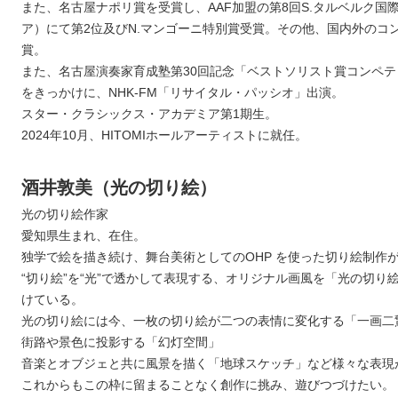
また、名古屋ナポリ賞を受賞し、
AAF
加盟の第
8
回
S.
タルベルク国
ア）にて第
2
位及び
N.
マンゴーニ特別賞受賞。その他、国内外のコ
賞。
また、名古屋演奏家育成塾第
30
回記念「ベストソリスト賞コンペテ
をきっかけに、
NHK-FM
「リサイタル・パッシオ」出演。
スター・クラシックス・アカデミア第
1
期生。
2024
年
10
月、
HITOMI
ホールアーティストに就任。
酒井敦美（光の切り絵）
光の切り絵作家
愛知県生まれ、在住。
独学で絵を描き続け、舞台美術としてのOHP を使った切り絵制作
“切り絵”を“光”で透かして表現する、オリジナル画風を「光の切り
けている。
光の切り絵には今、一枚の切り絵が二つの表情に変化する「一画二
街路や景色に投影する「幻灯空間」
音楽とオブジェと共に風景を描く「地球スケッチ」など様々な表現
これからもこの枠に留まることなく創作に挑み、遊びつづけたい。