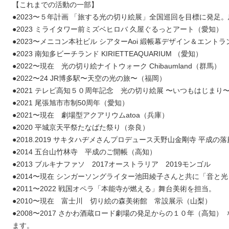
【これまでの活動の一部】
●2023〜５年計画 「旅する光の切り絵展」全国巡回を目標に発足
●2023 ミライタワー前ミズベヒロバ 久屋ぐるっとアート（愛知）
●2023〜メニコン本社ビル シアターAoi 緞帳幕デザイン＆エン
●2023 南知多ビーチランド KIRIETTEAQUARIUM （愛知）
●2022〜現在 光の切り絵ナイトウォーク Chibaumland（群馬）
●2022〜24 JR博多駅〜天空の光の旅〜（福岡）
●2021 テレビ高知５０周年記念 光の切り絵展 〜いつもはじま
●2021 尾張旭市市制50周年（愛知）
●2021〜現在 劇場型アクアリウムatoa（兵庫）
●2020 平城京天平祭たなばた祭り（奈良）
●2018.2019 サキタハヂメさんプロデュース天野山金剛寺 平成の
●2014 五台山竹林寺 平成のご開帳（高知）
●2013 ブルキナファソ 2017オーストラリア 2019モンゴル
●2014〜現在 シンガーソングライター池田綾子さんと共に「音と
●2011〜2022 戦国オペラ「本能寺が燃える」舞台美術を担当。
●2010〜現在 富士川 切り絵の森美術館 常設展示（山梨）
●2008〜2017 さかわ酒蔵ロード劇場の発足からの１０年（高知
ます。