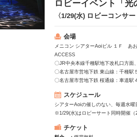
ロビーイベント「光
〈1/29(水) ロビーコン
会場
メニコン シアターAoiビル １Ｆ あ
ACCESS
〇JR中央本線千種駅地下改札口方面
〇名古屋市営地下鉄 東山線：千種駅
〇名古屋市営地下鉄 桜通線：車道駅
スケジュール
シアターAoiの催しのない、毎週水曜日
※1/29(水)はロビーサート同時開催（
チケット