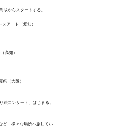
。鳥取からスタートする。
トランスアート（愛知）
り〜（高知）
落慶祭（大阪）
光り絵コンサート」はじまる。
） など、様々な場所へ旅してい