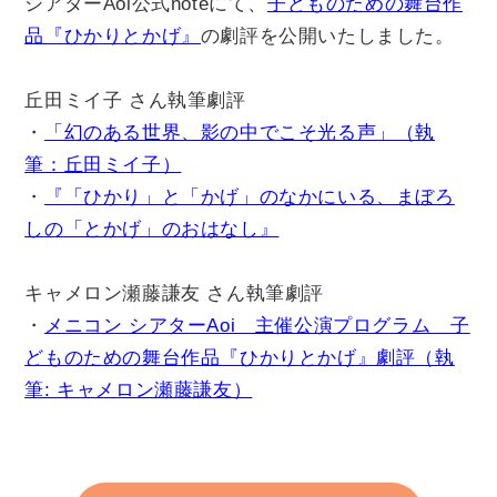
シアターAoi公式noteにて、
子どものための舞台作
チケット
品『ひかりとかげ』
の劇評を公開いたしました。
貸館情報
丘田ミイ子
さん執筆劇評
・
「幻のある世界、影の中でこそ光る声」（執
筆：丘田ミイ子）
よくあるご質問
・
『「ひかり」と「かげ」のなかにいる、まぼろ
しの「とかげ」のおはなし』
アクセス
キャメロン瀬藤謙友
さん執筆劇評
・
メニコン シアターAoi 主催公演プログラム 子
サポートが必要な方へ
どものための舞台作品『ひかりとかげ』劇評（執
筆: キャメロン瀬藤謙友）
サイトポリシー