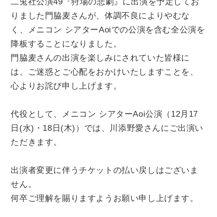
二兎社公演49『狩場の悲劇』に出演を予定してお
チケット
りました門脇麦さんが、体調不良によりやむな
く、メニコン シアターAoiでの公演を含む全公演を
貸館情報
降板することになりました。
門脇麦さんの出演を楽しみにされていた皆様に
は、ご迷惑とご心配をおかけいたしますことを、
よくあるご質問
心よりお詫び申し上げます。
アクセス
代役として、メニコン シアターAoi公演（12月17
日(水)・18日(木)）では、川添野愛さんにご出演い
ただきます。
サポートが必要な方へ
出演者変更に伴うチケットの払い戻しはございま
せん。
何卒ご理解を賜りますようお願い申し上げます。
サイトポリシー