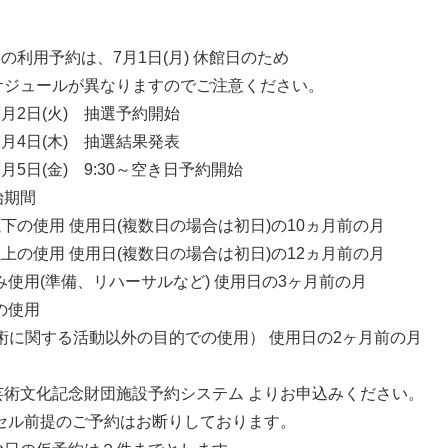
月の利用予約は、
7
月
1
日
(
月
)
休館日のため
ケジュールが異なりますのでご注意ください。
7
月
2
日
(
火
)
抽選予約開始
7
月
4
日
(
木
)
抽選結果発表
7
月
5
日
(
金
)
9:30
～空き日予約開始
始期間
下の使用 使用日
(
複数日の場合は初日
)
の
10
ヵ月前の月
上の使用 使用日
(
複数日の場合は初日
)
の
12
ヵ月前の月
み使用
(
準備、リハーサルなど
)
使用日の
3
ヶ月前の月
の使用
術に関する活動以外の目的での使用） 使用日の
2
ヶ月前の月
芸術文化記念財団施設予約システム よりお申込みください。
セル前提のご予約はお断りしております。