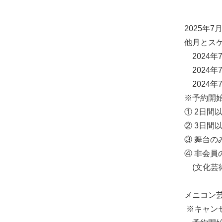
2025
年
7
他月とス
2024
年
2024
年
2024
年
※予約開
①
2
日間以
②
3
日間以
③ 舞台の
④ 非会員
(文化芸
メニコン
※キャン