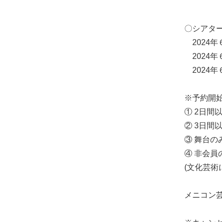
〇シアタ
2024
年
2024
年
2024
年
※予約開
①
2
日間以
②
3
日間以
③ 舞台の
④ 非会員
(文化芸術
メニコン