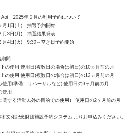
ー
Aoi
2025
年６月の利用予約について
６月
1
日
(
土
)
抽選予約開始
６月
3
日
(
月
)
抽選結果発表
６月
4
日
(
火
)
9:30
～空き日予約開始
始期間
下の使用 使用日
(
複数日の場合は初日
)
の
10
ヵ月前の月
上の使用 使用日
(
複数日の場合は初日
)
の
12
ヵ月前の月
み使用
(
準備、リハーサルなど
)
使用日の
3
ヶ月前の月
の使用
に関する活動以外の目的での使用） 使用日の
2
ヶ月前の月
芸術文化記念財団施設予約システム よりお申込みください。