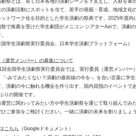
演劇祭とは、長く日本各地の演劇シーンを下支えし、人材を輩
生の演劇活動にスポットを当て、若手の発掘・育成、地域文化
ネットワーク化を目的とした学生演劇の祭典です。2025年度内
祭で推薦を受けた学生劇団がメニコン シアターAoiで、演劇
す。
全国学生演劇祭実行委員会、日本学生演劇プラットフォーム）
員（運営メンバー）の募集について
11回全国学生演劇祭実行委員会では、実行委員（運営メンバー
。「-みてみたくない？演劇の最前線の今を-」を合い言葉に学
て、演劇の今に触れる機会を作り出す、国内屈指のイベントで
年ぶりの開催です。
の運営に関わってみたい方や学生演劇祭を通じて取り組んでみ
ぜひご参加をご検討ください。一緒に演劇の未来を創りましょ
は
こちら
（Googleドキュメント）