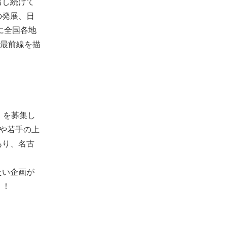
出し続けて
の発展、日
に全国各地
の最前線を描
）を募集し
生や若手の上
あり、名古
たい企画が
う！