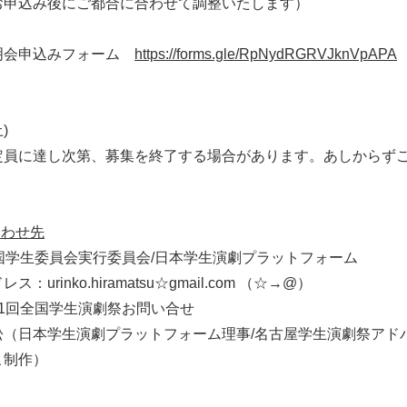
お申込み後にご都合に合わせて調整いたします）
明会申込みフォーム
https://forms.gle/RpNydRGRVJknVpAPA
切
)
定員に達し次第、募集を終了する場合があります。あしからず
合わせ先
国学生委員会実行委員会/日本学生演劇プラットフォーム
：urinko.hiramatsu☆gmail.com （☆→@）
11回全国学生演劇祭お問い合せ
松（日本学生演劇プラットフォーム理事/名古屋学生演劇祭アドバ
こ制作）