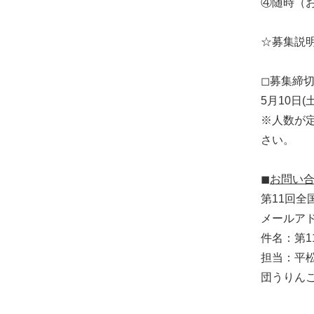
④随時（
☆募集説
◻︎募集締
5月10日(土
※人数が
さい。
◼︎お問い
第11回全
メールアドレス
件名：第
担当：平
団うりん