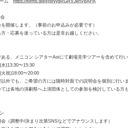
ォーム
https://forms.gle/RpNydRGRVJknVpAPA
明会
会を開催します。（事前のお申込みが必要です）
る方・応募を迷っている方は是非お越しください。
ある、メニコン シアターAoiにて劇場見学ツアーを含めて行
水)13:30〜15:30
火祝)18:00〜20:00
程以外でも、ご希望の方には随時対面での説明会を個別に行い
いては各地の演劇祭へ上演団体としての参加を検討している方
ン
会（調整中/決まり次第SNSなどでアナウンスします）