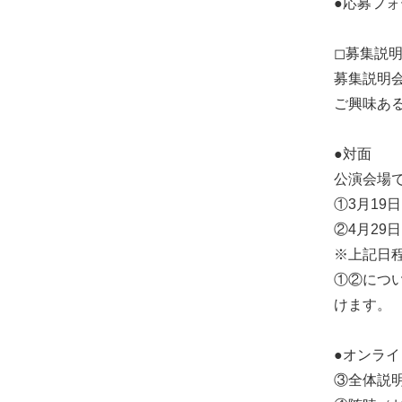
●応募フ
◻︎募集説
募集説明
ご興味あ
●対面
公演会場で
①3月19日(
②4月29日(
※上記日
①②につ
けます。
●オンライ
③全体説明