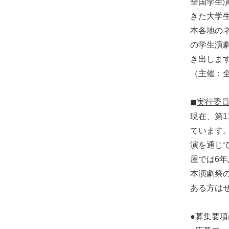
全国学生
きた大学
本各地の
の学生演劇
き出しま
（主催：
◼︎実行委
現在、第
ています
演を通じ
屋では6
本演劇祭
ある方は
●募集要項