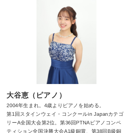
大谷恵（ピアノ）
2004
年生まれ。
4
歳よりピアノを始める。
第
1
回スタインウェイ・コンクール
in Japan
カテゴ
リー
A
全国大会第
2
位。第
36
回
PTNA
ピアノコンペ
ティション全国決勝大会
A1
級銅賞、第
38
回
B
級銅