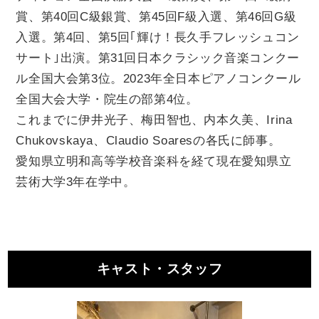
賞、第
40
回
C
級銀賞、第
45
回
F
級入選、第
46
回
G
級
入選。第
4
回、第
5
回｢輝け！長久手フレッシュコン
サート｣出演。第
31
回日本クラシック音楽コンクー
ル全国大会第
3
位。
2023
年全日本ピアノコンクール
全国大会大学・院生の部第
4
位。
これまでに伊井光子、梅田智也、内本久美、
Irina
Chukovskaya
、
Claudio Soares
の各氏に師事。
愛知県立明和高等学校音楽科を経て現在愛知県立
芸術大学
3
年在学中。
キャスト・スタッフ