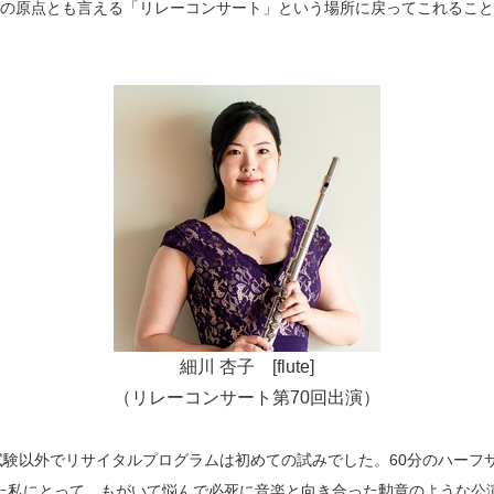
の原点とも言える「リレーコンサート」という場所に戻ってこれること
細川 杏子 [flute]
（リレーコンサート第70回出演）
試験以外でリサイタルプログラムは初めての試みでした。60分のハーフ
た私にとって、もがいて悩んで必死に音楽と向き合った勲章のような公