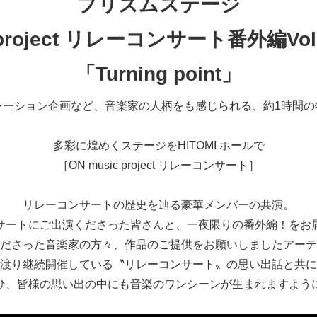
プリズムステージ
c project リレーコンサート番外編
Vol
「
Turning point
」
レーション企画など、音楽家の人柄をも感じられる、約1時間の
多彩に煌めくステージをHITOMI ホールで
［ON music project リレーコンサート］
リレーコンサートの歴史を辿る豪華メンバーの共演。
サートにご出演くださった皆さんと、一夜限りの番外編！をお
ださった音楽家の方々、作品のご提供をお願いしましたアーテ
渡り継続開催している〝リレーコンサート〟の思い出話と共に
ひ、皆様の思い出の中にも音楽のワンシーンが生まれますよう