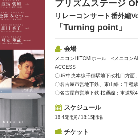
プリズムステージ ON mu
リレーコンサート番外編Vol.0 
「Turning point」
会場
メニコンHITOMIホール <メニコンAN
ACCESS
〇JR中央本線千種駅地下改札口方面
〇名古屋市営地下鉄、東山線：千種駅
〇名古屋市営地下鉄 桜通線：車道駅
スケジュール
18:45開演 / 18:15開場
チケット