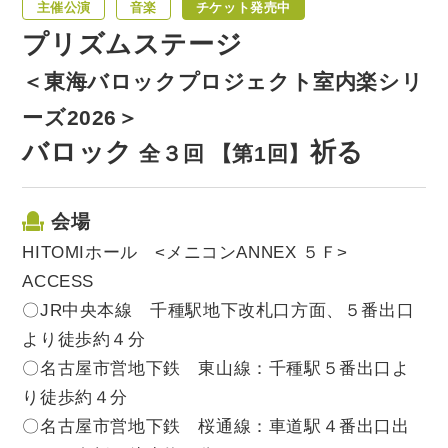
主催公演
音楽
チケット発売中
プリズムステージ
＜東海バロックプロジェクト室内楽シリ
ーズ2026＞
バロック
祈る
全３回 【第1回】
会場
HITOMIホール <メニコンANNEX ５Ｆ>
ACCESS
〇JR中央本線 千種駅地下改札口方面、５番出口
より徒歩約４分
〇名古屋市営地下鉄 東山線：千種駅５番出口よ
り徒歩約４分
〇名古屋市営地下鉄 桜通線：車道駅４番出口出