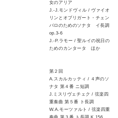
女のアリア
J.-J.モンドヴィル / ヴァイオ
リンとオブリガート・チェン
バロのためのソナタ イ長調
op.3-6
J.-P.ラモー / 聖ルイの祝日の
ためのカンタータ ほか
第２回
A.スカルカッティ / ４声のソ
ナタ 第４番 ニ短調
J.ミスリヴェチェク / 弦楽四
重奏曲 第５番 ト長調
W.A.モーツァルト / 弦楽四重
奏曲 第３番 ト長調 K.156