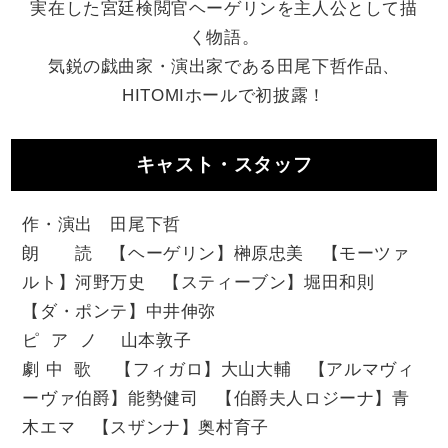
実在した宮廷検閲官ヘーゲリンを主人公として描
く物語。
気鋭の戯曲家・演出家である田尾下哲作品、
HITOMIホールで初披露！
キャスト・スタッフ
作・演出 田尾下哲
朗 読 【ヘーゲリン】榊󠄀原忠美 【モーツァ
ルト】河野万史 【スティーブン】堀田和則
【ダ・ポンテ】中井伸弥
ピ ア ノ 山本敦子
劇 中 歌 【フィガロ】大山大輔 【アルマヴィ
ーヴァ伯爵】能勢健司 【伯爵夫人ロジーナ】青
木エマ 【スザンナ】奥村育子