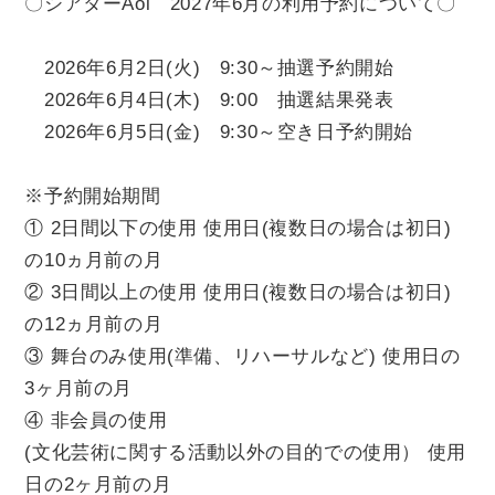
〇シアターAoi 2027年6月の利用予約について〇
チケット
2026年6月2日(火) 9:30～抽選予約開始
貸館情報
2026年6月4日(木) 9:00 抽選結果発表
2026年6月5日(金) 9:30～空き日予約開始
よくあるご質問
※予約開始期間
① 2日間以下の使用 使用日(複数日の場合は初日)
アクセス
の10ヵ月前の月
② 3日間以上の使用 使用日(複数日の場合は初日)
の12ヵ月前の月
サポートが必要な方へ
③ 舞台のみ使用
(準備、リハーサルなど) 使用日の
3ヶ月前の月
④ 非会員の使用
(文化芸術に関する活動以外の目的での使用） 使用
サイトポリシー
日の2ヶ月前の月