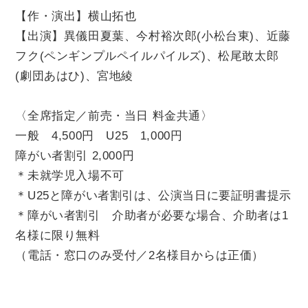
【作・演出】横山拓也
【出演】異儀田夏葉、今村裕次郎
(
小松台東
)
、近藤
フク
(
ペンギンプルペイルパイルズ
)
、松尾敢太郎
(
劇団あはひ
)
、宮地綾
〈全席指定／前売・当日 料金共通〉
一般
4,500
円
U25
1,000
円
障がい者割引
2,000
円
＊未就学児入場不可
＊
U25
と障がい者割引は、公演当日に要証明書提示
＊障がい者割引 介助者が必要な場合、介助者は
1
名様に限り無料
（電話・窓口のみ受付／
2
名様目からは正価）