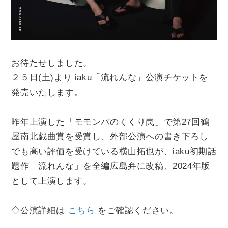
個人情報保護方針
お待たせしました。
２５日(土)より iaku「流れんな」公演チケットを
発売いたします。
昨年上演した「モモンバのくくり罠」で第
27
回鶴
屋南北戯曲賞を受賞し、外部公演への書き下ろし
でも高い評価を受けている横山拓也が、
iaku
初期話
題作「流れんな」を全編広島弁に改稿、
2024
年版
として上演します。
◇公演詳細は
こちら
をご確認ください。